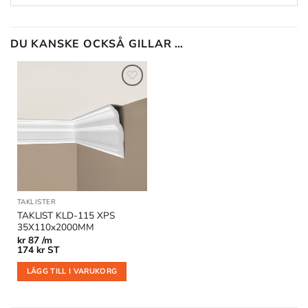
DU KANSKE OCKSÅ GILLAR …
Lägg till
i
önskelistan
TAKLISTER
TAKLIST KLD-115 XPS
35X110x2000MM
kr
87 /m
174
kr
ST
LÄGG TILL I VARUKORG