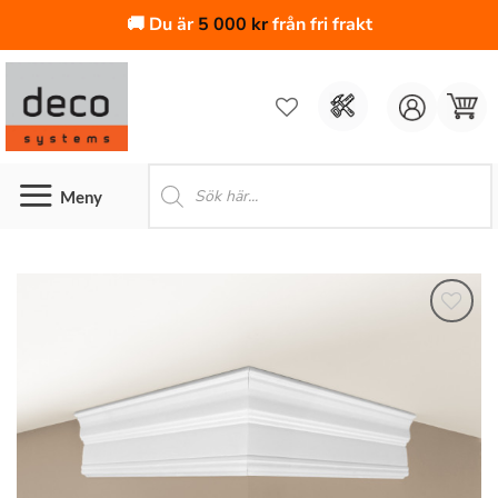
🚚 Du är
5 000
kr
från fri frakt
Skip
to
content
Produktsökning
Lägg till
i
önskelistan