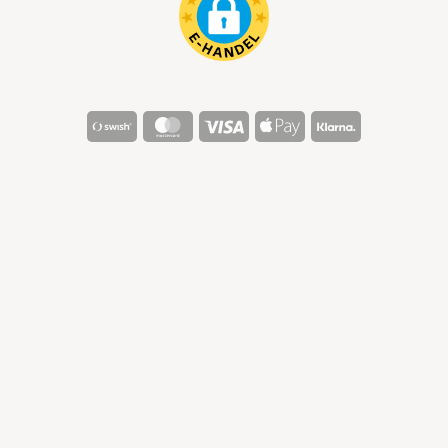
Swish
MasterCard
Visa
Apple
Klarna
(SE)
Pay