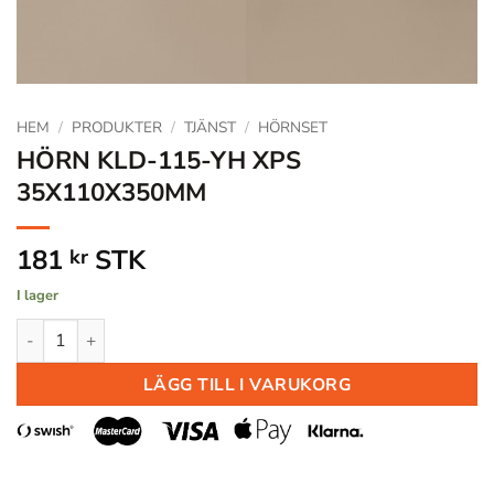
HEM
/
PRODUKTER
/
TJÄNST
/
HÖRNSET
HÖRN KLD-115-YH XPS
35X110X350MM
181
STK
kr
I lager
HÖRN KLD-115-YH XPS 35X110X350MM mängd
LÄGG TILL I VARUKORG