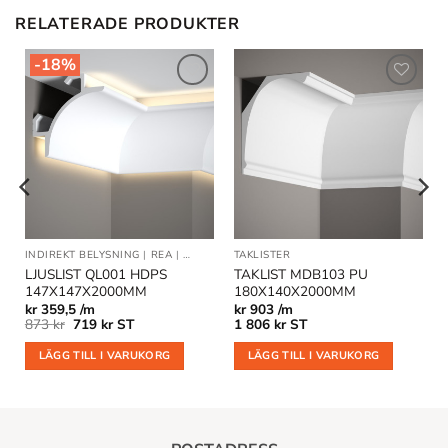
RELATERADE PRODUKTER
-18%
Lägg till
Lägg till
i
i
önskelistan
önskelistan
INDIREKT BELYSNING
|
REA
|
TAKLISTER
TAKLISTER
LJUSLIST QL001 HDPS
TAKLIST MDB103 PU
147X147X2000MM
180X140X2000MM
kr
359,5 /m
kr
903 /m
Det
Det
873
kr
719
kr
ST
1 806
kr
ST
ursprungliga
nuvarande
priset
priset
LÄGG TILL I VARUKORG
LÄGG TILL I VARUKORG
var:
är:
873 kr.
719 kr.