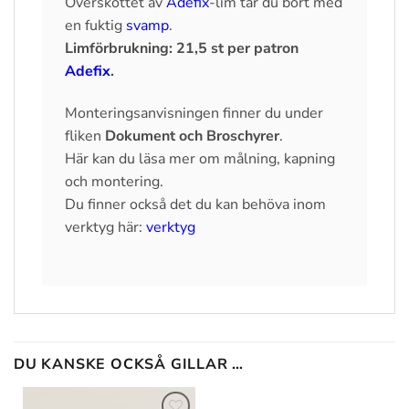
Överskottet av
Adefix
-lim tar du bort med
en fuktig
svamp
.
Limförbrukning: 21,5 st per patron
Adefix
.
Monteringsanvisningen finner du under
fliken
Dokument och Broschyrer
.
Här kan du läsa mer om målning, kapning
och montering.
Du finner också det du kan behöva inom
verktyg här:
verktyg
DU KANSKE OCKSÅ GILLAR …