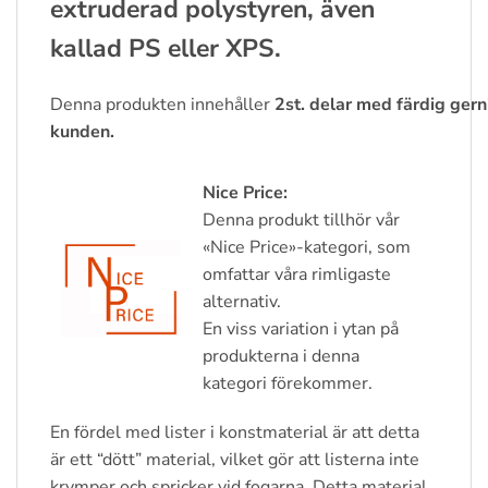
extruderad polystyren, även
kallad PS eller XPS.
Denna
produkten
innehåller
2st.
delar
med
färdig
gern
kunden.
Nice Price:
Denna produkt tillhör vår
«Nice Price»-kategori, som
omfattar våra rimligaste
alternativ.
En viss variation i ytan på
produkterna i denna
kategori förekommer.
En fördel med lister i konstmaterial är att detta
är ett “dött” material, vilket gör att listerna inte
krymper och spricker vid fogarna. Detta material