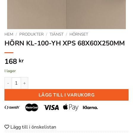
HEM
/
PRODUKTER
/
TJÄNST
/
HÖRNSET
HÖRN KL-100-YH XPS 68X60X250MM
168
kr
I lager
HÖRN KL-100-YH XPS 68X60X250MM mängd
LÄGG TILL I VARUKORG
Lägg till i önskelistan