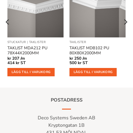
Lägg till
Lägg till
i
i
önskelistan
önskelistan
STUCKATUR
|
TAKLISTER
TAKLISTER
TAKLIST MDA212 PU
TAKLIST MDB102 PU
78X44X2000MM
80X80X2000MM
kr
207 /m
kr
250 /m
414
kr
ST
500
kr
ST
LÄGG TILL I VARUKORG
LÄGG TILL I VARUKORG
POSTADRESS
Deco Systems Sweden AB
Kryptongatan 1B
431 53 MÖLNDAL