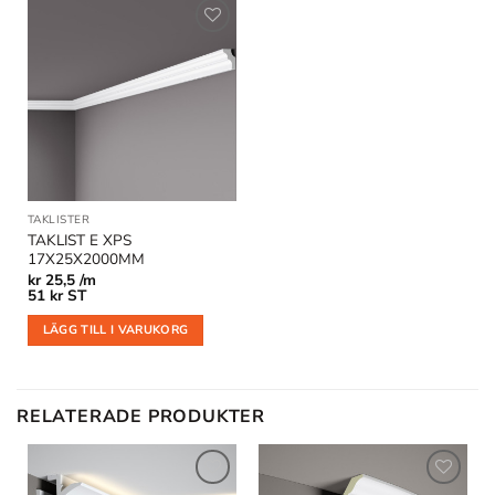
Lägg till
i
önskelistan
TAKLISTER
TAKLIST E XPS
17X25X2000MM
kr
25,5 /m
51
kr
ST
LÄGG TILL I VARUKORG
RELATERADE PRODUKTER