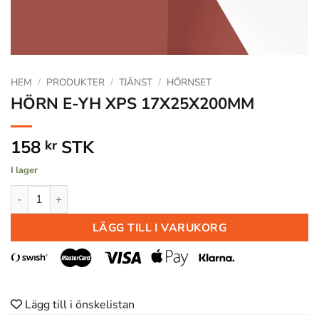
HEM
/
PRODUKTER
/
TJÄNST
/
HÖRNSET
HÖRN E-YH XPS 17X25X200MM
158
STK
kr
I lager
HÖRN E-YH XPS 17X25X200MM mängd
LÄGG TILL I VARUKORG
Lägg till i önskelistan