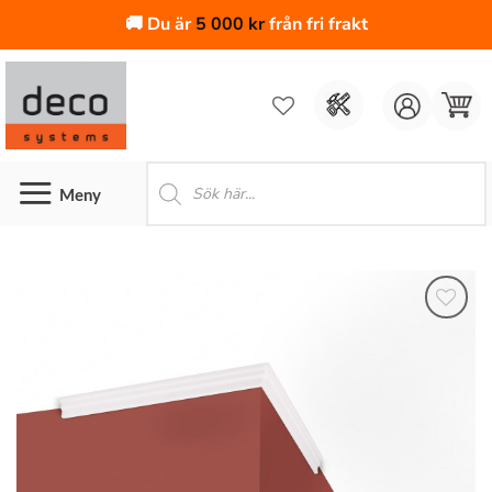
🚚 Du är
5 000
kr
från fri frakt
Skip
to
content
Produktsökning
Lägg till
i
önskelistan