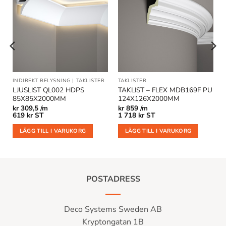
Lägg till
Lägg till
i
i
önskelistan
önskelistan
INDIREKT BELYSNING
|
TAKLISTER
TAKLISTER
LJUSLIST QL002 HDPS
TAKLIST – FLEX MDB169F PU
85X85X2000MM
124X126X2000MM
kr
309,5 /m
kr
859 /m
619
kr
ST
1 718
kr
ST
LÄGG TILL I VARUKORG
LÄGG TILL I VARUKORG
POSTADRESS
Deco Systems Sweden AB
Kryptongatan 1B