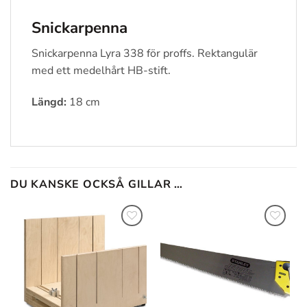
Snickarpenna
Snickarpenna Lyra 338 för proffs. Rektangulär
med ett medelhårt HB-stift.
Längd:
18 cm
DU KANSKE OCKSÅ GILLAR …
Lägg till
Lägg till
i
i
önskelistan
önskelistan