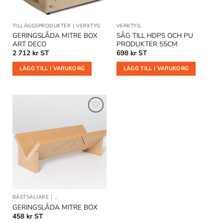
TILLÄGGSPRODUKTER
|
VERKTYG
VERKTYG
GERINGSLÅDA MITRE BOX
SÅG TILL HDPS OCH PU
ART DECO
PRODUKTER 55CM
2 712
kr
ST
698
kr
ST
LÄGG TILL I VARUKORG
LÄGG TILL I VARUKORG
Lägg till
i
önskelistan
BÄSTSÄLJARE
|
TILLÄGGSPRODUKTER
|
VERKTYG
GERINGSLÅDA MITRE BOX
458
kr
ST