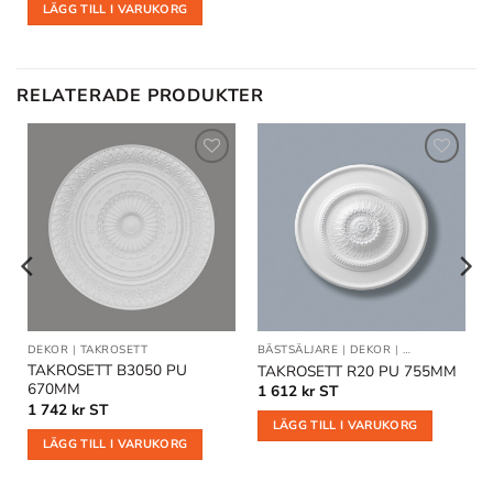
LÄGG TILL I VARUKORG
RELATERADE PRODUKTER
Lägg till
Lägg till
i
i
önskelistan
önskelistan
DEKOR
|
TAKROSETT
BÄSTSÄLJARE
|
DEKOR
|
TAKROSETT
TAKROSETT B3050 PU
TAKROSETT R20 PU 755MM
670MM
1 612
kr
ST
1 742
kr
ST
LÄGG TILL I VARUKORG
LÄGG TILL I VARUKORG