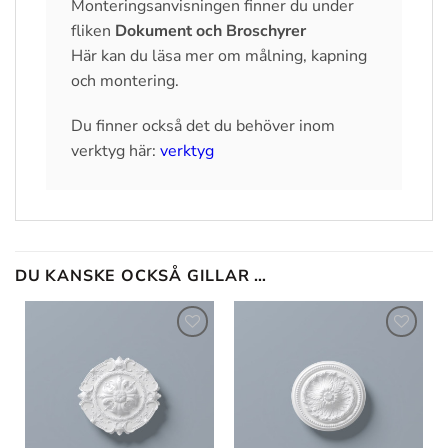
Monteringsanvisningen finner du under
fliken
Dokument och Broschyrer
Här kan du läsa mer om målning, kapning
och montering.
Du finner också det du behöver inom
verktyg här:
verktyg
DU KANSKE OCKSÅ GILLAR …
Lägg till
Lägg till
i
i
önskelistan
önskelistan