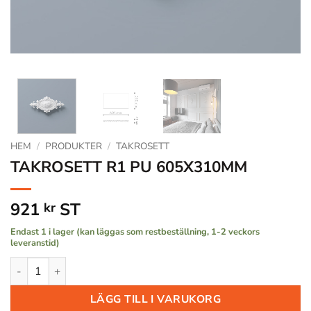
HEM
/
PRODUKTER
/
TAKROSETT
TAKROSETT R1 PU 605X310MM
921
ST
kr
Endast 1 i lager (kan läggas som restbeställning, 1-2 veckors
leveranstid)
TAKROSETT R1 PU 605X310MM mängd
LÄGG TILL I VARUKORG