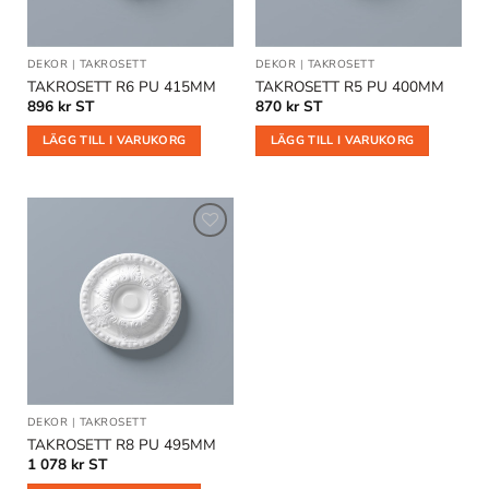
DEKOR
|
TAKROSETT
DEKOR
|
TAKROSETT
TAKROSETT R6 PU 415MM
TAKROSETT R5 PU 400MM
896
kr
ST
870
kr
ST
LÄGG TILL I VARUKORG
LÄGG TILL I VARUKORG
Lägg till
i
önskelistan
DEKOR
|
TAKROSETT
TAKROSETT R8 PU 495MM
1 078
kr
ST