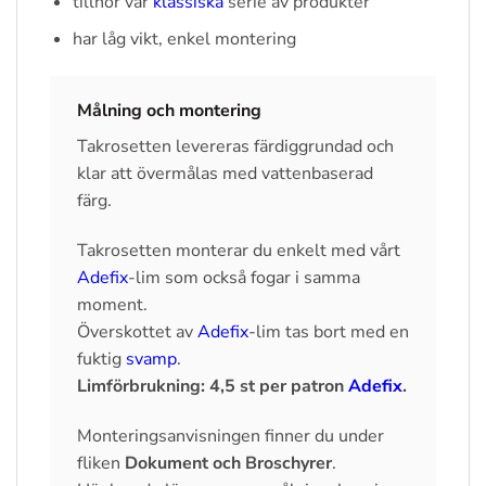
tillhör vår
klassiska
serie av produkter
har låg vikt, enkel montering
Målning och montering
Takrosetten levereras färdiggrundad och
klar att övermålas med vattenbaserad
färg.
Takrosetten monterar du enkelt med vårt
Adefix
-lim som också fogar i samma
moment.
Överskottet av
Adefix
-lim tas bort med en
fuktig
svamp
.
Limförbrukning: 4,5 st per patron
Adefix
.
Monteringsanvisningen finner du under
fliken
Dokument och Broschyrer
.