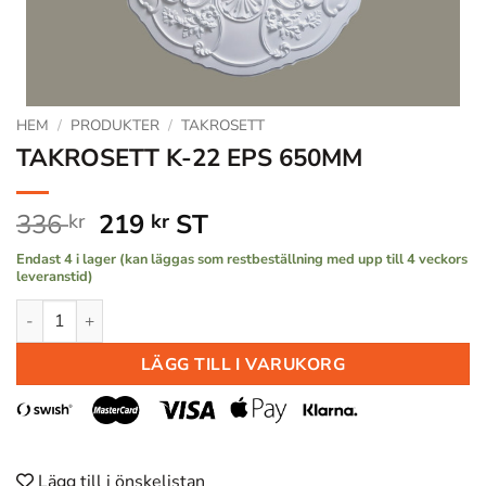
HEM
/
PRODUKTER
/
TAKROSETT
TAKROSETT K-22 EPS 650MM
Det
Det
336
219
ST
kr
kr
ursprungliga
nuvarande
Endast 4 i lager (kan läggas som restbeställning med upp till 4 veckors
priset
priset
leveranstid)
var:
är:
TAKROSETT K-22 EPS 650MM mängd
336 kr.
219 kr.
LÄGG TILL I VARUKORG
Lägg till i önskelistan