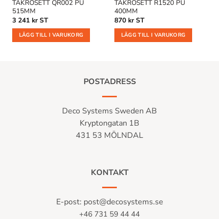
TAKROSETT QR002 PU
TAKROSETT R1520 PU
515MM
400MM
3 241
kr
ST
870
kr
ST
LÄGG TILL I VARUKORG
LÄGG TILL I VARUKORG
POSTADRESS
Deco Systems Sweden AB
Kryptongatan 1B
431 53 MÖLNDAL
KONTAKT
E-post:
post@decosystems.se
+46 731 59 44 44