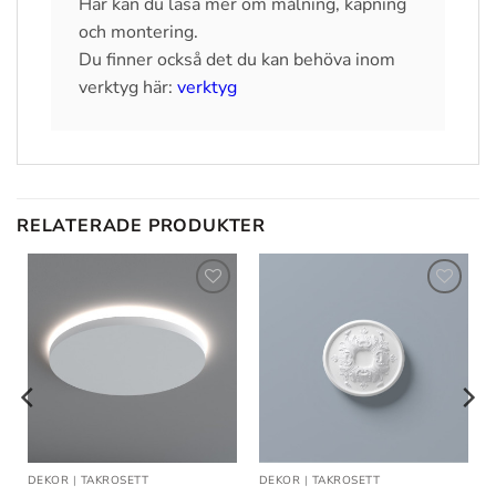
Här kan du läsa mer om målning, kapning
och montering.
Du finner också det du kan behöva inom
verktyg här:
verktyg
RELATERADE PRODUKTER
Lägg till
Lägg till
i
i
önskelistan
önskelistan
TT
DEKOR
|
TAKROSETT
DEKOR
|
TAKROSETT