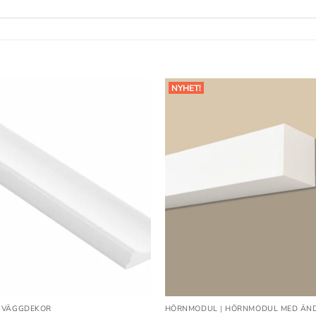
NYHET!
Lägg till
i
önskelistan
|
VÄGGDEKOR
HÖRNMODUL
|
HÖRNMODUL MED ÄN