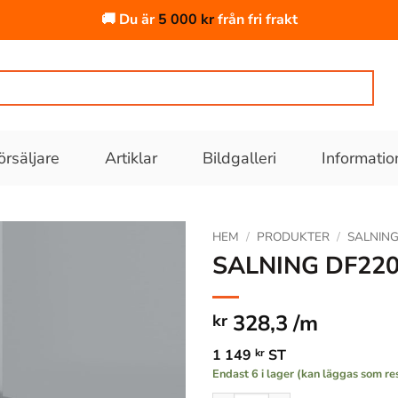
🚚 Du är
5 000
kr
från fri frakt
örsäljare
Artiklar
Bildgalleri
Informatio
HEM
/
PRODUKTER
/
SALNIN
SALNING DF220
Lägg till
i
328,3 /m
kr
önskelistan
1 149
kr
ST
Endast 6 i lager (kan läggas som re