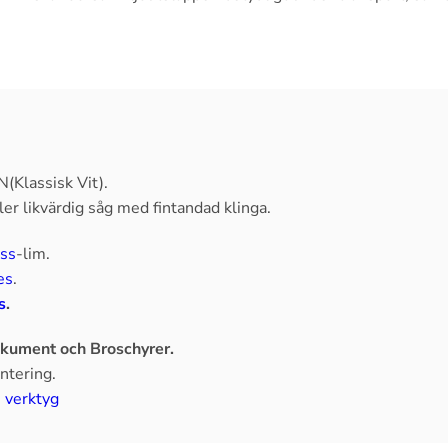
(Klassisk Vit).
er likvärdig såg med fintandad klinga.
ss
-lim.
es
.
s
.
kument och Broschyrer.
ntering.
:
verktyg