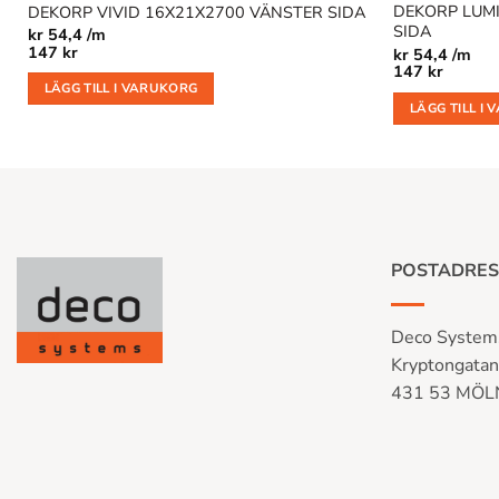
DEKORP LUM
DEKORP VIVID 16X21X2700 VÄNSTER SIDA
SIDA
kr
54,4 /m
147
kr
kr
54,4 /m
147
kr
LÄGG TILL I VARUKORG
LÄGG TILL I
POSTADRES
Deco System
Kryptongata
431 53 MÖ