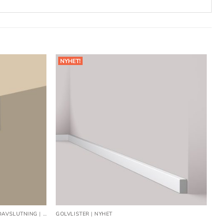
NYHET!
Lägg till
Lägg till
i
i
önskelistan
önskelistan
DAVSLUTNING
|
NYHET
GOLVLISTER
|
NYHET