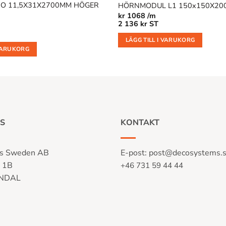
IO 11,5X31X2700MM HÖGER
HÖRNMODUL L1 150x150X200
kr
1068 /m
2 136
kr
ST
LÄGG TILL I VARUKORG
 VARUKORG
S
KONTAKT
s Sweden AB
E-post:
post@decosystems.
n 1B
+46 731 59 44 44
LNDAL