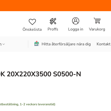
Varukorg
Proffs
Logga in
Önskelista
n
Hitta återförsäljare nära dig
Kontakt
G
K 20X220X3500 S0500-N
stbeställning, 1-2 veckors leveranstid)