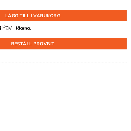
00 S0500-N mängd
LÄGG TILL I VARUKORG
BESTÄLL PROVBIT