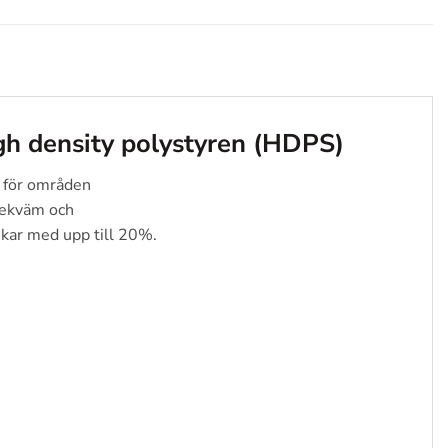
high density polystyren (HDPS)
t för områden
bekväm och
skar med upp till 20%.