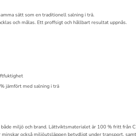
mma sätt som en traditionell salning i trä.
klas och målas. Ett proffsigt och hållbart resultat uppnås.
ftfuktighet
% jämfört med salning i trä
ll både miljö och brand. Lättviktsmaterialet är 100 % fritt från
r minskar också miljöutsläppen betydligt under transport, samt