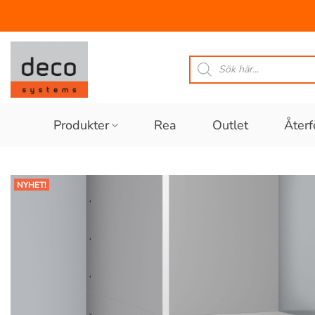
Skip
to
Produktsökning
content
Produkter
Rea
Outlet
Återf
NYHET!