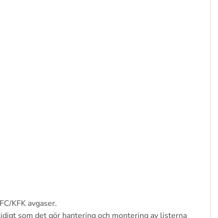
 CFC/KFK avgaser.
idigt som det gör hantering och montering av listerna