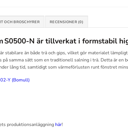
T OCH BROSCHYRER
RECENSIONER (0)
m S0500-N
är tillverkat i formstabil 
är stabilare än både trä och gips, vilket gör materialet lämplig
på samma sätt som en traditionell salning i trä. Detta är en 
 under lång tid, samtidigt som värmeförlusten runt fönstret min
02-Y (Bomull)
ets produktionsanläggning
här
!