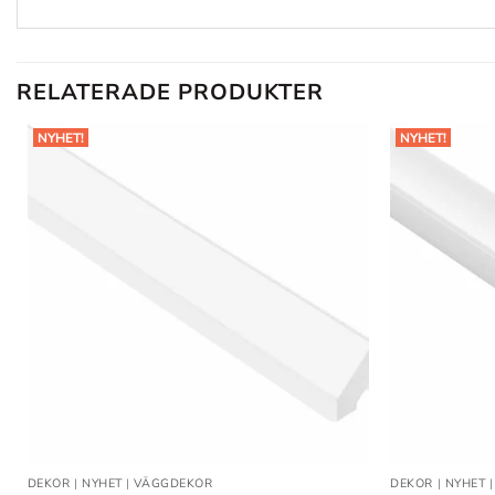
RELATERADE PRODUKTER
NYHET!
NYHET!
Lägg till
i
önskelistan
DEKOR
|
NYHET
|
VÄGGDEKOR
DEKOR
|
NYHET