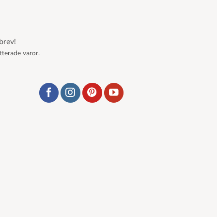
brev!
tterade varor.