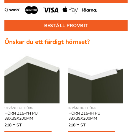
BESTÄLL PROVBIT
Önskar du ett färdigt hörnset?
UTVÄNDIGT HÖRN
INVÄNDIGT HÖRN
HÖRN Z15-YH PU
HÖRN Z15-IH PU
39X39X200MM
39X39X200MM
218
kr
ST
218
kr
ST