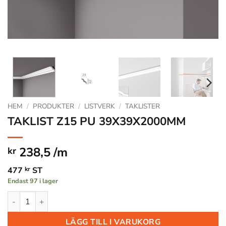
HEM
/
PRODUKTER
/
LISTVERK
/
TAKLISTER
TAKLIST Z15 PU 39X39X2000MM
238,5 /m
kr
477
kr
ST
Endast 97 i lager
TAKLIST Z15 PU 39X39X2000MM mängd
LÄGG TILL I VARUKORG