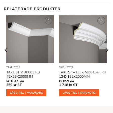
RELATERADE PRODUKTER
Lägg till
Lägg till
i
i
önskelistan
önskelistan
TAKLISTER
TAKLISTER
TAKLIST MDB063 PU
TAKLIST – FLEX MDB169F PU
45X55X2000MM
124X126X2000MM
kr
184,5 /m
kr
859 /m
369
kr
ST
1 718
kr
ST
LÄGG TILL I VARUKORG
LÄGG TILL I VARUKORG