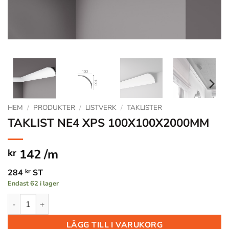
HEM
/
PRODUKTER
/
LISTVERK
/
TAKLISTER
TAKLIST NE4 XPS 100X100X2000MM
142 /m
kr
284
kr
ST
Endast 62 i lager
TAKLIST NE4 XPS 100X100X2000MM mängd
LÄGG TILL I VARUKORG