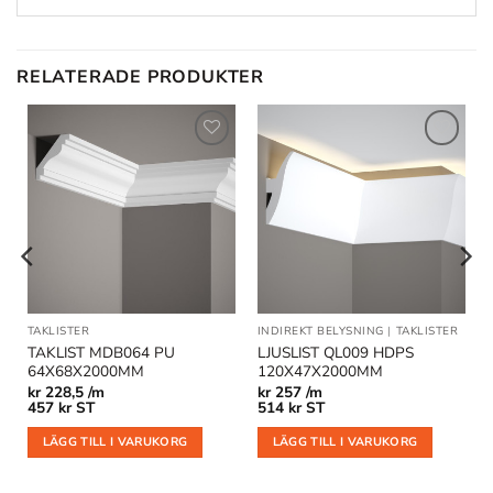
RELATERADE PRODUKTER
Lägg till
Lägg till
i
i
önskelistan
önskelistan
TAKLISTER
INDIREKT BELYSNING
|
TAKLISTER
TAKLIST MDB064 PU
LJUSLIST QL009 HDPS
64X68X2000MM
120X47X2000MM
kr
228,5 /m
kr
257 /m
457
kr
ST
514
kr
ST
LÄGG TILL I VARUKORG
LÄGG TILL I VARUKORG