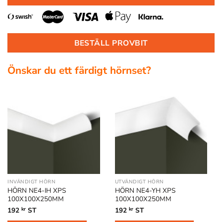
BESTÄLL PROVBIT
Önskar du ett färdigt hörnset?
INVÄNDIGT HÖRN
UTVÄNDIGT HÖRN
HÖRN NE4-IH XPS
HÖRN NE4-YH XPS
100X100X250MM
100X100X250MM
192
kr
ST
192
kr
ST