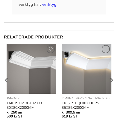
verktyg här:
verktyg
RELATERADE PRODUKTER
Lägg till
Lägg till
i
i
önskelistan
önskelistan
TAKLISTER
INDIREKT BELYSNING
|
TAKLISTER
TAKLIST MDB102 PU
LJUSLIST QL002 HDPS
80X80X2000MM
85X85X2000MM
kr
250 /m
kr
309,5 /m
500
kr
ST
619
kr
ST