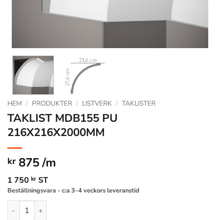
HEM
/
PRODUKTER
/
LISTVERK
/
TAKLISTER
TAKLIST MDB155 PU
216X216X2000MM
875 /m
kr
1 750
kr
ST
Beställningsvara - c:a 3-4 veckors leveranstid
TAKLIST MDB155 PU 216X216X2000MM mängd