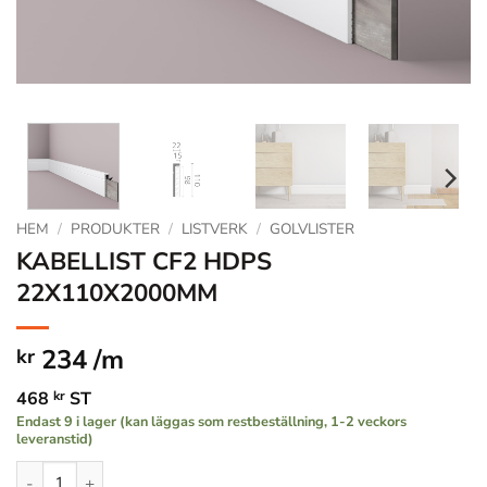
HEM
/
PRODUKTER
/
LISTVERK
/
GOLVLISTER
KABELLIST CF2 HDPS
22X110X2000MM
234 /m
kr
468
kr
ST
Endast 9 i lager (kan läggas som restbeställning, 1-2 veckors
leveranstid)
KABELLIST CF2 HDPS 22X110X2000MM mängd