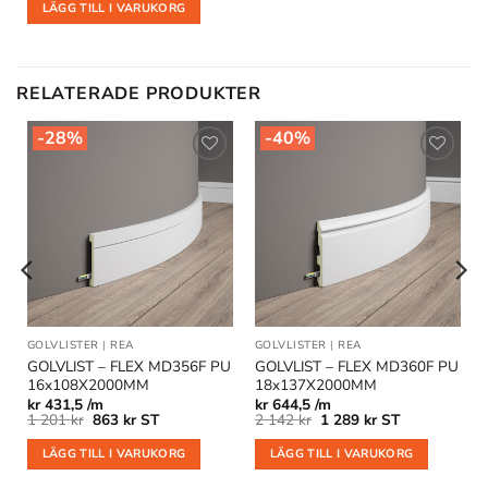
LÄGG TILL I VARUKORG
RELATERADE PRODUKTER
-28%
-40%
Lägg till
Lägg till
i
i
önskelistan
önskelistan
GOLVLISTER
|
REA
GOLVLISTER
|
REA
GOLVLIST – FLEX MD356F PU
GOLVLIST – FLEX MD360F PU
16x108X2000MM
18x137X2000MM
kr
431,5 /m
kr
644,5 /m
Det
Det
Det
Det
1 201
kr
863
kr
ST
2 142
kr
1 289
kr
ST
ursprungliga
nuvarande
ursprungliga
nuvarande
priset
priset
priset
priset
LÄGG TILL I VARUKORG
LÄGG TILL I VARUKORG
var:
är:
var:
är:
1
863 kr.
2
1