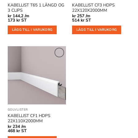
KABELLIST T65 1 LÄNGD OG
KABELLIST CF3 HDPS
3 CLIPS
22X120X2000MM
kr
144,2 /m
kr
257 /m
173
kr
ST
514
kr
ST
LÄGG TILL I VARUKORG
LÄGG TILL I VARUKORG
Lägg till
i
önskelistan
GOLVLISTER
KABELLIST CF1 HDPS
22X110X2000MM
kr
234 /m
468
kr
ST