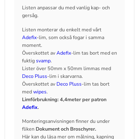
Listen anpassar du med vanlig kap- och
gersåg.
Listen monterar du enkelt med vårt
Adefix
-lim, som också fogar i samma
moment.
Överskottet av
Adefix
-lim tas bort med en
fuktig
svamp
.
Lister över 50mm x 50mm limmas med
Deco Pluss
-lim i skarvarna.
Överskottet av
Deco Pluss
-lim tas bort
med
wipes
.
Limförbrukning: 4,4meter per patron
Adefix
.
Monteringsanvisningen finner du under
fliken
Dokument och Broschyrer
.
Här kan du läsa mer om målning, kapning