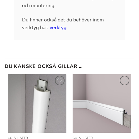
och montering.
Du finner också det du behöver inom
verktyg här:
verktyg
DU KANSKE OCKSÅ GILLAR …
Lägg till
Lägg till
i
i
önskelistan
önskelistan
GOLVLISTER
GOLVLISTER