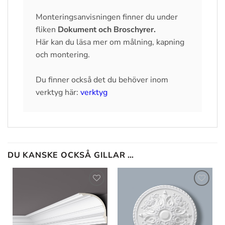
Monteringsanvisningen finner du under
fliken
Dokument och Broschyrer
.
Här kan du läsa mer om målning, kapning
och montering.
Du finner också det du behöver inom
verktyg här:
verktyg
DU KANSKE OCKSÅ GILLAR …
Lägg till
Lägg till
i
i
önskelistan
önskelistan