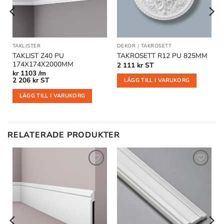
 FÖNSTERFODER
TAKLISTER
DEKOR
|
TAKROSETT
TAKLIST Z40 PU
TAKROSETT R12 PU 825MM
174X174X2000MM
2 111
kr
ST
kr
1103 /m
2 206
kr
ST
LÄGG TILL I VARUKORG
LÄGG TILL I VARUKORG
RELATERADE PRODUKTER
Lägg till
Lägg till
i
i
önskelistan
önskelistan