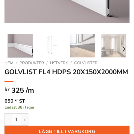
HEM
/
PRODUKTER
/
LISTVERK
/
GOLVLISTER
GOLVLIST FL4 HDPS 20X150X2000MM
325 /m
kr
650
kr
ST
Endast 38 i lager
GOLVLIST FL4 HDPS 20X150X2000MM mängd
LÄGG TILL I VARUKORG