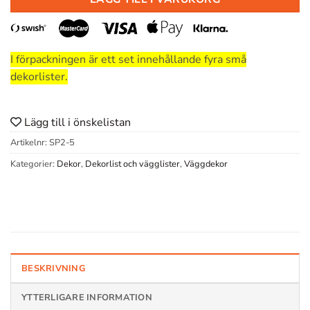
I förpackningen är ett set innehållande fyra små
dekorlister.
Lägg till i önskelistan
Artikelnr:
SP2-5
Kategorier:
Dekor
,
Dekorlist och vägglister
,
Väggdekor
BESKRIVNING
YTTERLIGARE INFORMATION