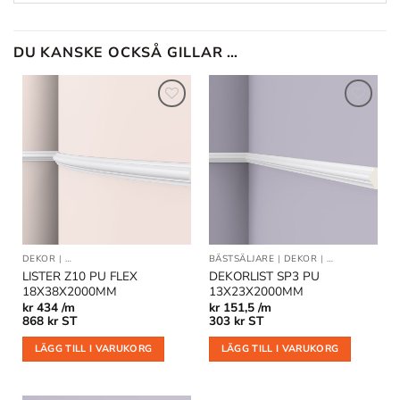
DU KANSKE OCKSÅ GILLAR …
Lägg till
Lägg till
i
i
önskelistan
önskelistan
DEKOR
|
DEKORLIST OCH VÄGGLISTER
BÄSTSÄLJARE
|
DEKOR
|
DEKORLIST OC
LISTER Z10 PU FLEX
DEKORLIST SP3 PU
18X38X2000MM
13X23X2000MM
kr
434 /m
kr
151,5 /m
868
kr
ST
303
kr
ST
LÄGG TILL I VARUKORG
LÄGG TILL I VARUKORG