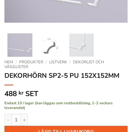
HEM
/
PRODUKTER
/
LISTVERK
/
DEKORLIST OCH
VÄGGLISTER
DEKORHÖRN SP2-5 PU 152X152MM
488
SET
kr
Endast 10 i lager (kan läggas som restbeställning, 1-2 veckors
leveranstid)
DEKORHÖRN SP2-5 PU 152X152MM mängd
LÄGG TILL I VARUKORG