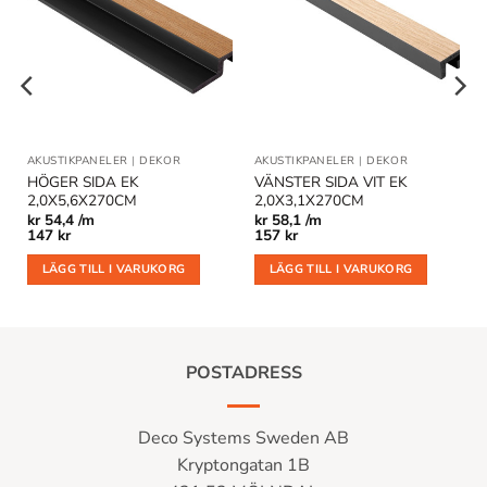
Lägg till
Lägg till
i
i
önskelistan
önskelistan
AKUSTIKPANELER
|
DEKOR
AKUSTIKPANELER
|
DEKOR
HÖGER SIDA EK
VÄNSTER SIDA VIT EK
2,0X5,6X270CM
2,0X3,1X270CM
kr
54,4 /m
kr
58,1 /m
147
kr
157
kr
LÄGG TILL I VARUKORG
LÄGG TILL I VARUKORG
POSTADRESS
Deco Systems Sweden AB
Kryptongatan 1B