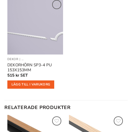
Lägg till
i
önskelistan
DEKOR
|
DEKORLIST OCH VÄGGLISTER
DEKORHÖRN SP3-4 PU
153X153MM
515
kr
SET
LÄGG TILL I VARUKORG
RELATERADE PRODUKTER