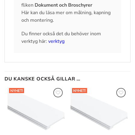
fliken
Dokument och Broschyrer
Här kan du läsa mer om målning, kapning
och montering.
Du finner också det du behöver inom
verktyg här:
verktyg
DU KANSKE OCKSÅ GILLAR …
NYHET!
NYHET!
Lägg till
Lägg till
i
i
önskelistan
önskelistan