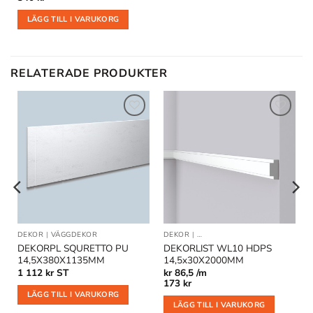
LÄGG TILL I VARUKORG
RELATERADE PRODUKTER
Lägg till
Lägg till
i
i
önskelistan
önskelistan
DEKOR
|
VÄGGDEKOR
DEKOR
|
DEKORLIST OCH VÄGGLISTER
DEKORPL SQURETTO PU
DEKORLIST WL10 HDPS
14,5X380X1135MM
14,5x30X2000MM
1 112
kr
ST
kr
86,5 /m
173
kr
LÄGG TILL I VARUKORG
LÄGG TILL I VARUKORG