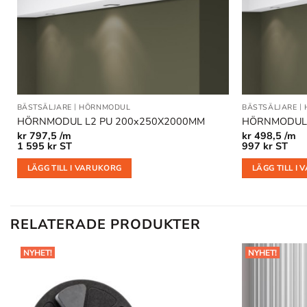
BÄSTSÄLJARE
|
HÖRNMODUL
BÄSTSÄLJARE
|
HÖRNMODUL L2 PU 200x250X2000MM
HÖRNMODUL 
kr
797,5 /m
kr
498,5 /m
1 595
kr
ST
997
kr
ST
LÄGG TILL I VARUKORG
LÄGG TILL I
RELATERADE PRODUKTER
NYHET!
NYHET!
Lägg till
i