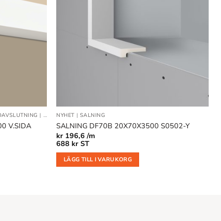
önskelistan
önskelistan
DAVSLUTNING
|
NYHET
NYHET
|
SALNING
0 V.SIDA
SALNING DF70B 20X70X3500 S0502-Y
kr
196,6 /m
688
kr
ST
LÄGG TILL I VARUKORG