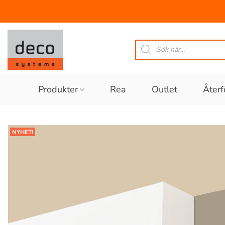
Skip
to
Produktsökning
content
Produkter
Rea
Outlet
Återf
NYHET!