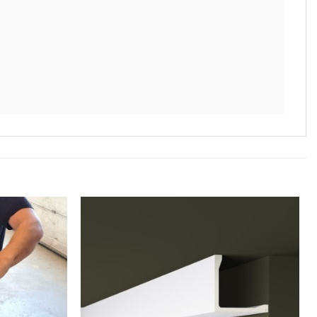
Lägg till
Lägg till
i
i
önskelistan
önskelistan