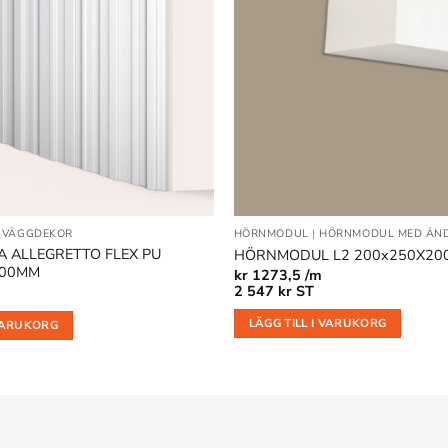
önskelistan
|
VÄGGDEKOR
HÖRNMODUL
|
HÖRNMODUL MED ÄN
 ALLEGRETTO FLEX PU
HÖRNMODUL L2 200x250X200
000MM
kr
1273,5 /m
2 547
kr
ST
LÄGG TILL I VARUKORG
 VARUKORG