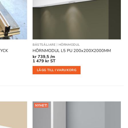
BÄSTSÄLJARE
|
HÖRNMODUL
TYCK
HÖRNMODUL L5 PU 200x200X2000MM
kr
739,5 /m
1 479
kr
ST
LÄGG TILL I VARUKORG
NYHET!
Lägg till
Lägg till
i
i