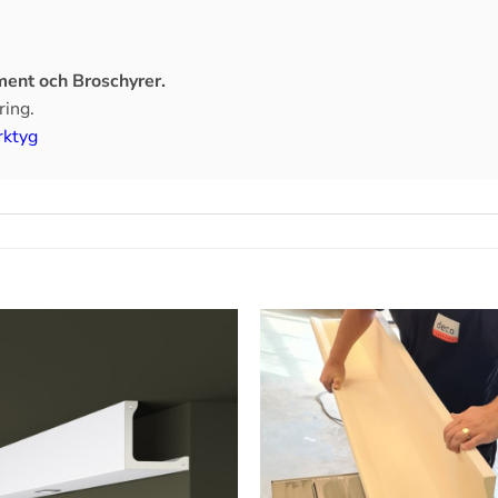
ent och Broschyrer.
ring.
rktyg
Lägg till
i
önskelistan