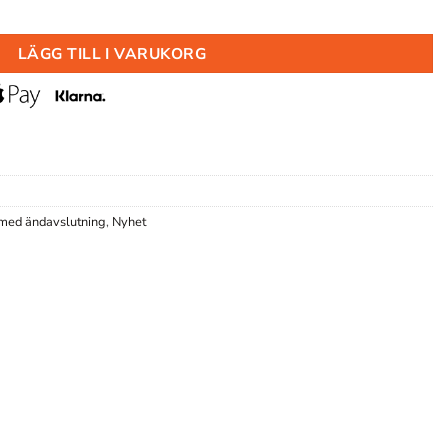
00 H.SIDA mängd
LÄGG TILL I VARUKORG
med ändavslutning
,
Nyhet