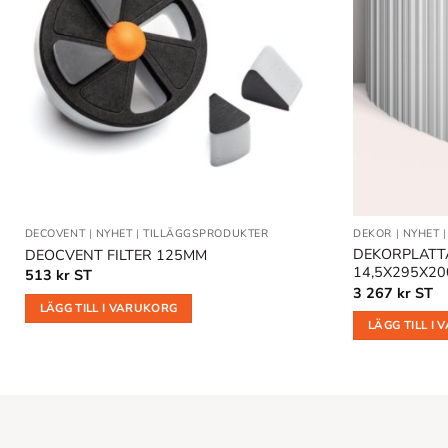
önskelistan
DECOVENT
|
NYHET
|
TILLÄGGSPRODUKTER
DEKOR
|
NYHET
DEKORPLATTA
A
DEOCVENT FILTER 125MM
14,5X295X2
513
kr
ST
3 267
kr
ST
LÄGG TILL I VARUKORG
LÄGG TILL I