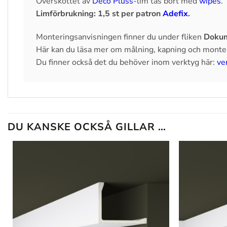
Överskottet av
Deco Pluss
-lim tas bort med
wipes
.
Limförbrukning: 1,5 st
per patron
Adefix
.
Monteringsanvisningen finner du under fliken
Dokum
Här kan du läsa mer om målning, kapning och monte
Du finner också det du behöver inom verktyg här:
ve
DU KANSKE OCKSÅ GILLAR …
Lägg till
i
önskelistan