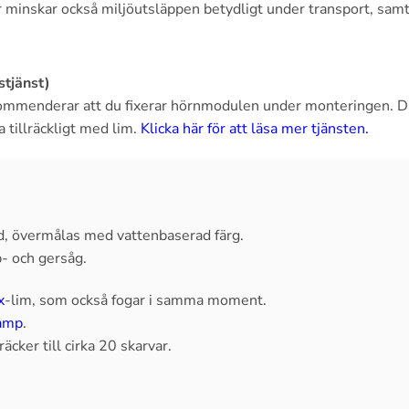
r minskar också miljöutsläppen betydligt under transport, sam
stjänst)
mmenderar att du fixerar hörnmodulen under monteringen. Du s
 tillräckligt med lim.
Klicka här för att läsa mer tjänsten.
d, övermålas med vattenbaserad färg.
- och gersåg.
x
-lim, som också fogar i samma moment.
amp
.
räcker till cirka 20 skarvar.