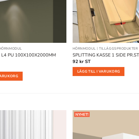
HÖRNMODUL
HÖRNMODUL
|
TILLÄGGSPRODUKTER
L4 PU 100X100X2000MM
SPLITTING KASSE 1 SIDE PR.S
92
kr
ST
LÄGG TILL I VARUKORG
 VARUKORG
NYHET!
Lägg till
i