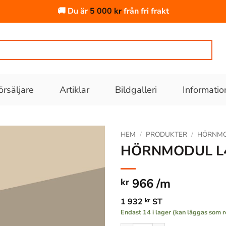
🚚 Du är
5 000
kr
från fri frakt
örsäljare
Artiklar
Bildgalleri
Informatio
HEM
/
PRODUKTER
/
HÖRNM
HÖRNMODUL L4 
Lägg till
i
966 /m
kr
önskelistan
1 932
kr
ST
Endast 14 i lager (kan läggas som r