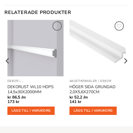
RELATERADE PRODUKTER
Lägg till
Lägg till
i
i
önskelistan
önskelistan
DEKOR
|
DEKORLIST OCH VÄGGLISTER
AKUSTIKPANELER
|
DEKOR
DEKORLIST WL10 HDPS
HÖGER SIDA GRUNDAD
14,5x30X2000MM
2,0X5,6X270CM
kr
86,5 /m
kr
52,2 /m
173
kr
141
kr
LÄGG TILL I VARUKORG
LÄGG TILL I VARUKORG