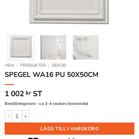
HEM
/
PRODUKTER
/
DEKOR
SPEGEL WA16 PU 50X50CM
1 002
ST
kr
Beställningsvara - c:a 3-4 veckors leveranstid
SPEGEL WA16 PU 50X50CM mängd
LÄGG TILL I VARUKORG