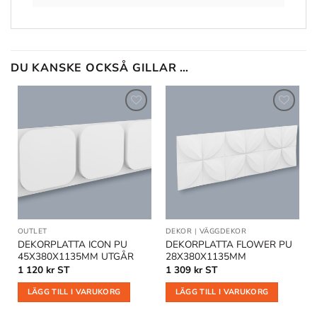
DU KANSKE OCKSÅ GILLAR …
Lägg till
Lägg till
i
i
önskelistan
önskelistan
OUTLET
DEKOR
|
VÄGGDEKOR
DEKORPLATTA ICON PU
DEKORPLATTA FLOWER PU
45X380X1135MM UTGÅR
28X380X1135MM
1 120
kr
ST
1 309
kr
ST
LÄGG TILL I VARUKORG
LÄGG TILL I VARUKORG