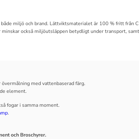
l både miljö och brand. Lättviktsmaterialet är 100 % fritt från
r minskar också miljöutsläppen betydligt under transport, samt
 för övermålning med vattenbaserad färg.
nde element.
kså fogar i samma moment.
amp
.
ent och Broschyrer.