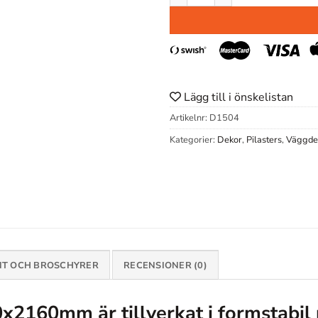
Lägg till i önskelistan
Artikelnr:
D1504
Kategorier:
Dekor
,
Pilasters
,
Väggde
T OCH BROSCHYRER
RECENSIONER (0)
0x
2160
mm
är tillverkat i formstabi