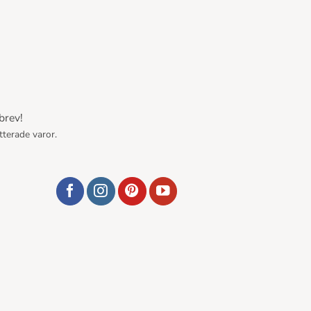
brev!
tterade varor.