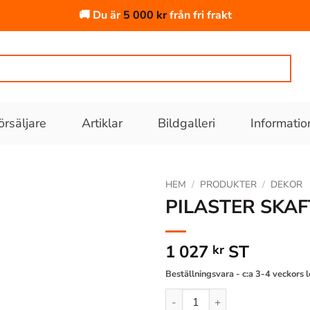
🚚 Du är
5 000
kr
från fri frakt
örsäljare
Artiklar
Bildgalleri
Informatio
HEM
/
PRODUKTER
/
DEKOR
PILASTER SKA
Lägg till
i
1 027
ST
kr
önskelistan
Beställningsvara - c:a 3-4 veckors 
PILASTER SKAFT D1504 PU 