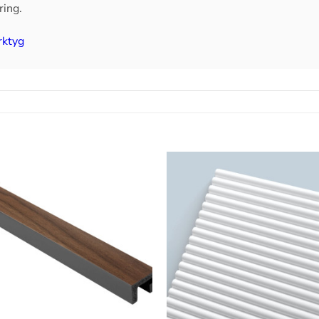
ring.
rktyg
Lägg till
i
önskelistan