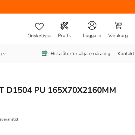
Varukorg
Proffs
Logga in
Önskelista
n
Hitta återförsäljare nära dig
Kontakt
FT D1504 PU 165X70X2160MM
leveranstid
165X70X2160MM mängd