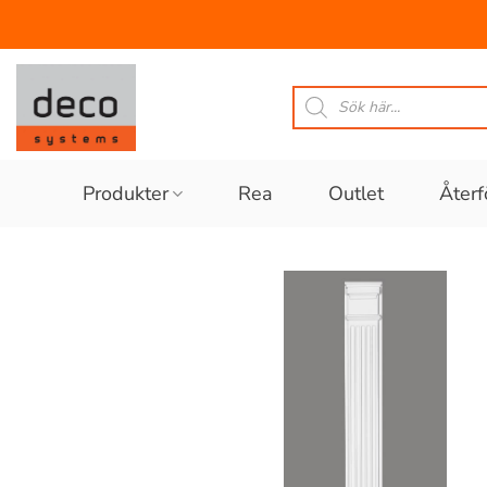
Skip
to
Produktsökning
content
Produkter
Rea
Outlet
Återf