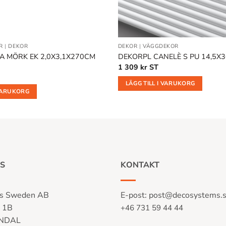
R
|
DEKOR
DEKOR
|
VÄGGDEKOR
A MÖRK EK 2,0X3,1X270CM
DEKORPL CANELÈ S PU 14,5
1 309
kr
ST
LÄGG TILL I VARUKORG
 VARUKORG
S
KONTAKT
s Sweden AB
E-post:
post@decosystems.
n 1B
+46 731 59 44 44
LNDAL