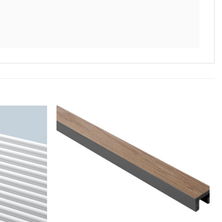
Lägg till
Lägg till
i
i
önskelistan
önskelistan