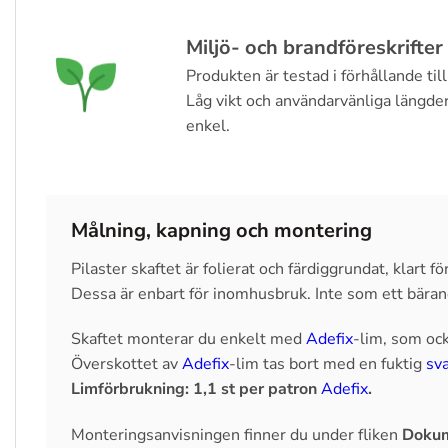
Miljö- och brandföreskrifter
Produkten är testad i förhållande til
Låg vikt och användarvänliga längde
enkel.
Målning, kapning och montering
Pilaster skaftet är folierat och färdiggrundat, klart
Dessa är enbart för inomhusbruk. Inte som ett bära
Skaftet monterar du enkelt med
Adefix
-lim, som oc
Överskottet av
Adefix
-lim tas bort med en fuktig
sv
Limförbrukning: 1,1 st per patron
Adefix
.
Monteringsanvisningen finner du under fliken
Dokum