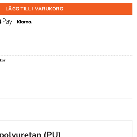
LÄGG TILL I VARUKORG
kor
l polyuretan (PU)