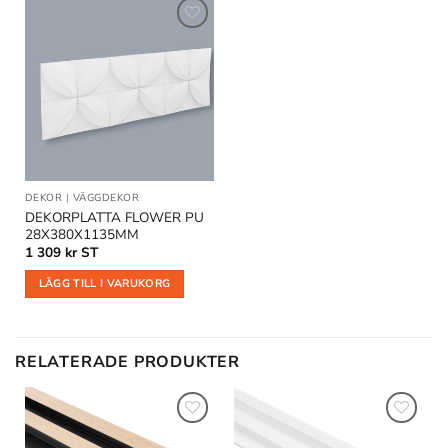
Lägg till
i
önskelistan
DEKOR
|
VÄGGDEKOR
DEKORPLATTA FLOWER PU
28X380X1135MM
1 309
kr
ST
LÄGG TILL I VARUKORG
RELATERADE PRODUKTER