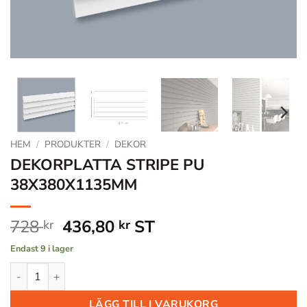
HEM
/
PRODUKTER
/
DEKOR
DEKORPLATTA STRIPE PU
38X380X1135MM
Det
Det
728
436,80
ST
kr
kr
ursprungliga
nuvarande
Endast 9 i lager
priset
priset
DEKORPLATTA STRIPE PU 38X380X1135MM mängd
var:
är:
728 kr.
436,80 kr.
LÄGG TILL I VARUKORG