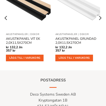
Lägg till
Lägg till
i
i
önskelistan
önskelistan
AKUSTIKPANELER
|
DEKOR
AKUSTIKPANELER
|
DEKOR
AKUSTIKPANEL VIT EK
AKUSTIKPANEL GRUNDAD
2,0X11,5X270CM
2,0X11,5X270CM
kr
132,2 /m
kr
132,2 /m
357
kr
357
kr
LÄGG TILL I VARUKORG
LÄGG TILL I VARUKORG
POSTADRESS
Deco Systems Sweden AB
Kryptongatan 1B