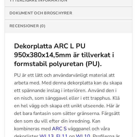
YTTERLIGARE INFORMATION
DOKUMENT OCH BROSCHYRER
RECENSIONER (0)
Dekorplatta ARC L PU
950x380x14,5mm är tillverkat i
formstabil polyuretan (PU).
PU är ett lätt och användarvänligt material att
arbeta med. Med denna dekorplatta kan du skapa
ett spännande inslag i interiören. Använd den i
en nisch, som sänggavel eller i ett trapphus. Klä
en hel vägg och skapa ett unikt utseende. Här är
det bara fantasin som sätter gränserna. Färgsätt
den som du vill efter din inredning. Kan
kombineras med
ARC S
väggpanel och våra
dekorlister
WL13
,
FL11
og
WL10
. Profilerna är