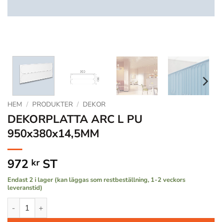
HEM
/
PRODUKTER
/
DEKOR
DEKORPLATTA ARC L PU
950x380x14,5MM
972
ST
kr
Endast 2 i lager (kan läggas som restbeställning, 1-2 veckors
leveranstid)
DEKORPLATTA ARC L PU 950x380x14,5MM mängd