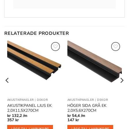
RELATERADE PRODUKTER
Lägg till
Lägg till
i
i
önskelistan
önskelistan
AKUSTIKPANELER
|
DEKOR
AKUSTIKPANELER
|
DEKOR
AKUSTIKPANEL LJUS EK
HÖGER SIDA GRÅ EK
2,0X11,5X270CM
2,0X5,6X270CM
kr
132,2 /m
kr
54,4 /m
357
kr
147
kr
LÄGG TILL I VARUKORG
LÄGG TILL I VARUKORG