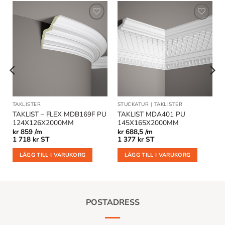
Lägg till
Lägg till
i
i
önskelistan
önskelistan
TAKLISTER
STUCKATUR
|
TAKLISTER
TAKLIST – FLEX MDB169F PU
TAKLIST MDA401 PU
124X126X2000MM
145X165X2000MM
kr
859 /m
kr
688,5 /m
1 718
kr
ST
1 377
kr
ST
LÄGG TILL I VARUKORG
LÄGG TILL I VARUKORG
POSTADRESS