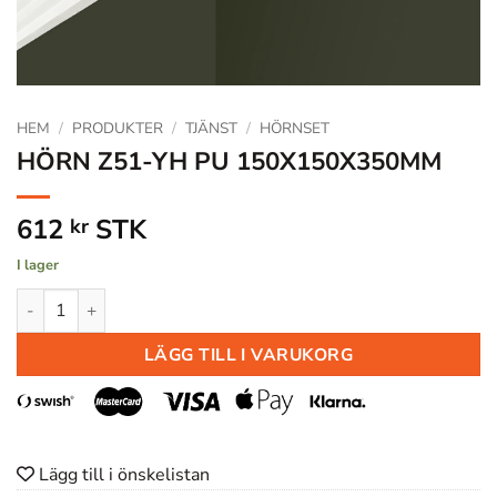
HEM
/
PRODUKTER
/
TJÄNST
/
HÖRNSET
HÖRN Z51-YH PU 150X150X350MM
612
STK
kr
I lager
HÖRN Z51-YH PU 150X150X350MM mängd
LÄGG TILL I VARUKORG
Lägg till i önskelistan