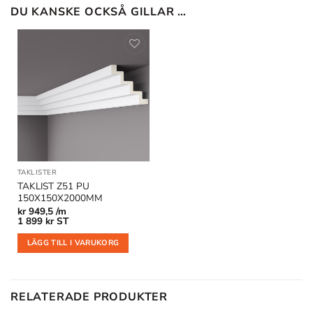
DU KANSKE OCKSÅ GILLAR …
Lägg till
i
önskelistan
TAKLISTER
TAKLIST Z51 PU
150X150X2000MM
kr
949,5 /m
1 899
kr
ST
LÄGG TILL I VARUKORG
RELATERADE PRODUKTER